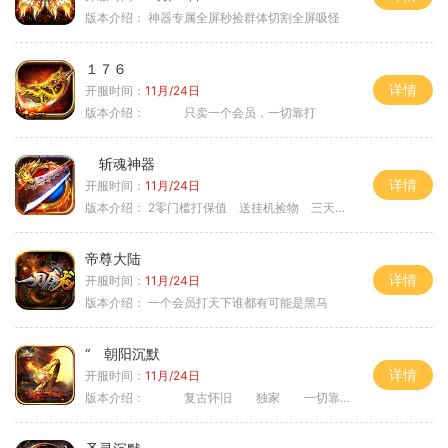
版本介绍：
神器专属全屏秒捡群体切割全屏吸怪
１７６
详情
开服时间：
11月/24日
版本介绍：
只卖一个会员，一切靠打
斩魂神器
详情
开服时间：
11月/24日
版本介绍：
2零门槛打保值 送挂机捡物 三天合区
帝尊大陆
详情
开服时间：
11月/24日
版本介绍：
一个会员打天下谁都有可能是黑马
“ 朝阳沉默
详情
开服时间：
11月/24日
版本介绍：
复古怀旧 独家 一切靠打