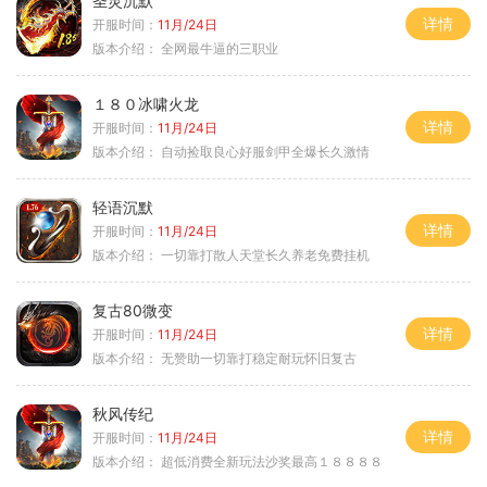
圣灵沉默
详情
开服时间：
11月/24日
版本介绍：
全网最牛逼的三职业
１８０冰啸火龙
详情
开服时间：
11月/24日
版本介绍：
自动捡取良心好服剑甲全爆长久激情
轻语沉默
详情
开服时间：
11月/24日
版本介绍：
一切靠打散人天堂长久养老免费挂机
复古80微变
详情
开服时间：
11月/24日
版本介绍：
无赞助一切靠打稳定耐玩怀旧复古
秋风传纪
详情
开服时间：
11月/24日
版本介绍：
超低消费全新玩法沙奖最高１８８８８