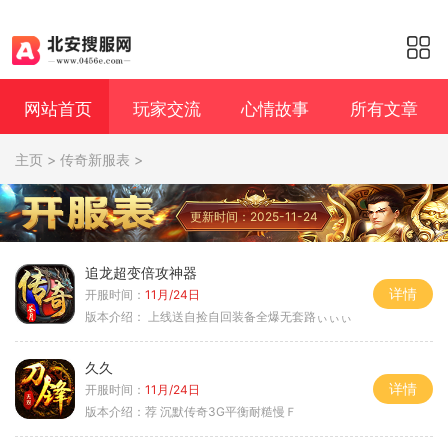
网站首页
玩家交流
心情故事
所有文章
主页
>
传奇新服表
>
更新时间：2025-11-24
追龙超变倍攻神器
详情
开服时间：
11月/24日
版本介绍：
上线送自捡自回装备全爆无套路ぃぃぃ
久久
详情
开服时间：
11月/24日
版本介绍：
荐 沉默传奇3G平衡耐糙慢Ｆ