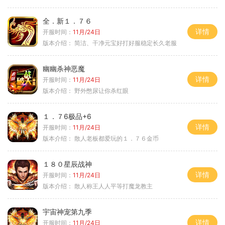
全．新１．７６
详情
开服时间：
11月/24日
版本介绍：
简洁、干净元宝好打好服稳定长久老服
幽幽杀神恶魔
详情
开服时间：
11月/24日
版本介绍：
野外憋尿让你杀红眼
１．７6极品+6
详情
开服时间：
11月/24日
版本介绍：
散人老板都爱玩的１．７６金币
１８０星辰战神
详情
开服时间：
11月/24日
版本介绍：
散人称王人人平等打魔龙教主
宇宙神宠第九季
详情
开服时间：
11月/24日