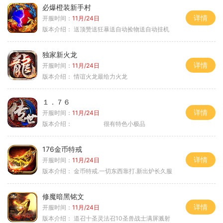
必爆橙装新手村
详情
开服时间：
11月/24日
版本介绍：
送顶赞送狂暴送自动捡物送自动挂机
独家新火龙
详情
开服时间：
11月/24日
版本介绍：
情谊火龙最给力火龙
１．７６
详情
开服时间：
11月/24日
版本介绍：
很有特色小极品
176金币特戒
详情
开服时间：
11月/24日
版本介绍：
金币特戒.一切东西靠打.新出炉长久服
修魔暗黑铭文
详情
开服时间：
11月/24日
版本介绍：
道召十圣灵法召10圣兽战士满屏溅射